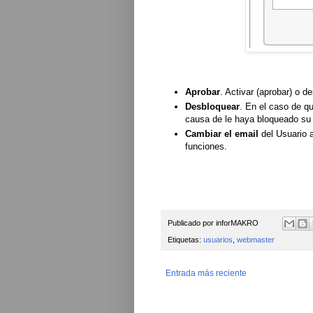
Aprobar
. Activar (aprobar) o d
Desbloquear
. En el caso de qu
causa de le haya bloqueado su 
Cambiar el email
del Usuario 
funciones.
Publicado por
inforMAKRO
Etiquetas:
usuarios
,
webmaster
Entrada más reciente