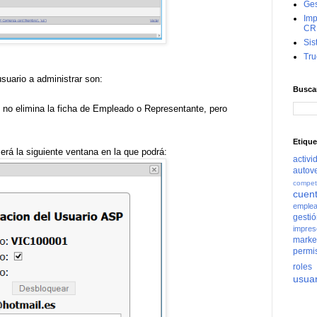
Ges
Imp
CR
Sis
Tru
usuario a administrar son:
Buscar
n no elimina la ficha de Empleado o Representante, pero
Etique
erá la siguiente ventana en la que podrá:
activi
autov
compet
cuen
emple
gesti
impres
marke
permi
roles
usuar