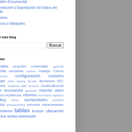
tión Documental
ortación y Exportación de Datos del
M.
tema
cos y Utilidades
 este blog
tas
dades
acuerdos comerciales
agenda
enta
campañas
catálogo
Cobros
cartera
configuración
contactos
encia
tas
diccionario
EEC
data mining
deuda
ados
erp
Geolocalización
empresa
facturas
ón documental
importar datos
gestores
informes
ora
incidencias
inventario
logística
ting
oportunidades
menu
pedidos
sos
preventa
representantes
presupuestos
tablas
trucos
ubicación
sistema
ios
ventas
webmaster