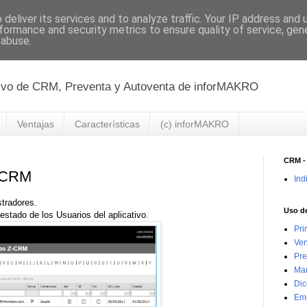
deliver its services and to analyze traffic. Your IP address and
formance and security metrics to ensure quality of service, ge
 abuse.
ativo de CRM, Preventa y Autoventa de inforMAKRO
Ventajas
Características
(c) inforMAKRO
CRM -
Z-CRM
Ind
tradores.
Uso d
 estado de los Usuarios del aplicativo.
Pri
Ven
Pre
Mar
Dic
Emp