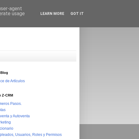
 user-agent
nerate usage
LEARN MORE
GOT IT
 Blog
ice de Artículos
e Z-CRM
meros Pasos.
tas
venta y Autoventa
keting
cionario
leados, Usuarios, Roles y Permisos